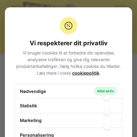
Vi respekterer dit privatliv
Vi bruger cookies til at forbedre din oplevelse,
analysere trafikken og give dig relevante
Alle produkter
Luplamper
Lup
produktanbefalinger. Vælg hvilke cookies du tillader.
Luplampe LED, for 3xAAA Håndholdt
Læs mere i vores
cookiepolitik
.
Luplampe LED, for 3xAAA Håndholdt
Nødvendige
145-263
/ W41255
Altid aktiv
Statistik
Marketing
Personalisering