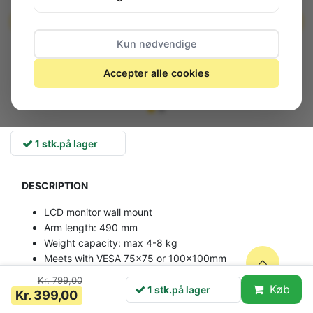
Kun nødvendige
Accepter alle cookies
1 stk.
på lager
DESCRIPTION
LCD monitor wall mount
Arm length: 490 mm
Weight capacity: max 4-8 kg
Meets with VESA 75x75 or 100x100mm
Monitor can be tilted, swiveled and rotated
Kr. 799,00
Køb
Color: silver
1 stk.
på lager
Kr. 399,00
Monitor can be adjustment: -20° - +45°