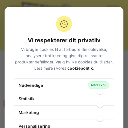
Vi respekterer dit privatliv
Vi bruger cookies til at forbedre din oplevelse,
analysere trafikken og give dig relevante
Alle produkter
TV- og radio-tilbehør
TV vægbeslag
produktanbefalinger. Vælg hvilke cookies du tillader.
Vægbeslag 10-37"
Læs mere i vores
cookiepolitik
.
TV vægbeslag m. GAS-FJEDER 8kg.
TV vægbeslag m. GAS-FJEDER 8kg.
Nødvendige
Altid aktiv
144-491
/ 17.99.1128R
Statistik
Produktet udgår - Sælges så længe lager haves!
Marketing
Personalisering