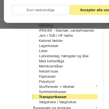
Flightcases
Kun nødvendige
Accepter alle co
For fjernbetjening
For montage
Hjul
Håndtag
IP65/66 - Støvtæt, vandafvisende
Jern / Stål / HF-tætte
Kabinet fødder
Lagerkasser
Lister
Lukkebeslag, hængsler og låse
Med batterilåge
Membrandåser
Netdel huse
Papkasser
Polystyrol
Skuffereoler + tilbehør
Sortimentskasser
Transportkasser
Vægskabe / Vægbokse
Byggesæt og moduler