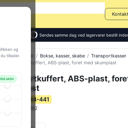
Kontak
Sendes samme dag ved lagervarer bestilt inden
afikken og
Alle produkter
Bokse, kasser, skabe
Transportkasser
u tillader.
Transportkuffert, ABS-plast, foret med skumplast
Transportkuffert, ABS-plast, for
ltid aktiv
skumplast
144-441
Varenummer:
GTK-902
Varekode:
3000 g
Vægt:
0 stk.
på lager