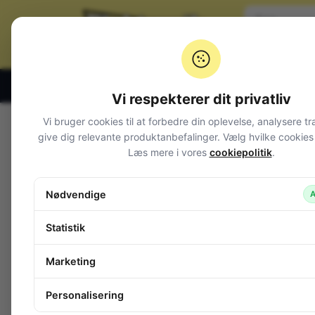
Klik og hent alle hverdage 07:00 – 19:00
Vi respekterer dit privatliv
Vi bruger cookies til at forbedre din oplevelse, analysere tr
Varegrupper
give dig relevante produktanbefalinger. Vælg hvilke cookies d
Læs mere i vores
cookiepolitik
.
Afbrydere og omskiftere
Alarm og overvågning
Nødvendige
A
Audio
Batterier + tilbehør
Statistik
Belysning
Bokse, kasser, skabe
Marketing
ABS Plastboxe
ABS/Aluminium
Personalisering
Aluminium
DINskinnehuse