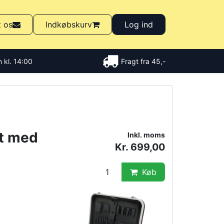
t os
Indkøbskurv
Log ind
 kl. 14:00
Fragt fra 45,-
et med
Inkl. moms
Kr. 699,00
Køb