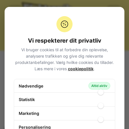
Vi respekterer dit privatliv
Vi bruger cookies til at forbedre din oplevelse,
analysere trafikken og give dig relevante
Alle produkter
Loddeudstyr og loddetin
produktanbefalinger. Vælg hvilke cookies du tillader.
Loddestationer Weller
Læs mere i vores
cookiepolitik
.
Weller WE 1010 Loddestation, +450°C, 70W
Weller WE 1010 Loddestation, +450°C,
Nødvendige
Altid aktiv
70W
144-208
/ WE 1010
Statistik
Marketing
Personalisering