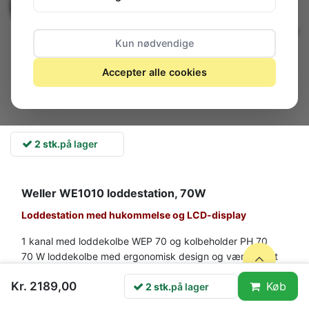
Kun nødvendige
Accepter alle cookies
2 stk.
på lager
Weller WE1010 loddestation, 70W
Loddestation med hukommelse og LCD-display
1 kanal med loddekolbe WEP 70 og kolbeholder PH 70
70 W loddekolbe med ergonomisk design og værktøjsfrit
spidsskifte
Kr. 2189,00
Køb
2 stk.
på lager
ESD sikker station, varmebestandigt siliciumkabel for
sikker håndtering