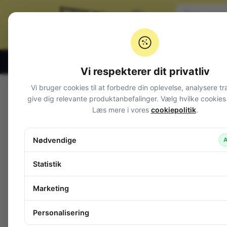
Klik og hent alle hverdage 07:00 – 19:00
Vi respekterer dit privatliv
Vi bruger cookies til at forbedre din oplevelse, analysere tr
Varegrupper
give dig relevante produktanbefalinger. Vælg hvilke cookies d
Læs mere i vores
cookiepolitik
.
Afbrydere og omskiftere
Alarm og overvågning
Nødvendige
A
Audio
Batterier + tilbehør
Statistik
Belysning
Bokse, kasser, skabe
Marketing
Byggesæt og moduler
Arduino
Personalisering
BeagleBone