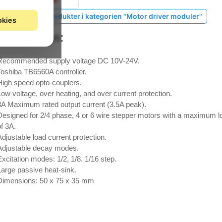
Vis lignende produkter i kategorien "Motor driver moduler"
okies
Description:
Recommended supply voltage DC 10V-24V.
Toshiba TB6560A controller.
High speed opto-couplers.
Low voltage, over heating, and over current protection.
3A Maximum rated output current (3.5A peak).
Designed for 2/4 phase, 4 or 6 wire stepper motors with a maximum l
of 3A.
Adjustable load current protection.
Adjustable decay modes.
Excitation modes: 1/2, 1/8. 1/16 step.
Large passive heat-sink.
Dimensions: 50 x 75 x 35 mm