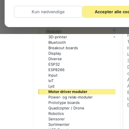
ELAV byggesæt
Elektronik startsæt
Kun nødvendige
Accepter alle co
Gør-det-selv bøger
JostyKit
Micro:bit
Moduler
3D-printer
Bluetooth
Breakout boards
Display
Diverse
ESP32
ESP8266
Input
IoT
Lyd
Motor driver moduler
Power- og relæ-moduler
Prototype boards
Quadcopter / Drone
Robotics
Sensorer
Sortimenter