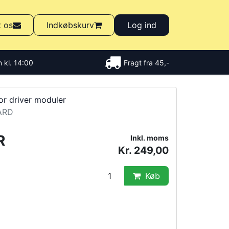
t os
Indkøbskurv
Log ind
 kl. 14:00
Fragt fra 45,-
r driver moduler
ARD
R
Inkl. moms
Kr. 249,00
Køb