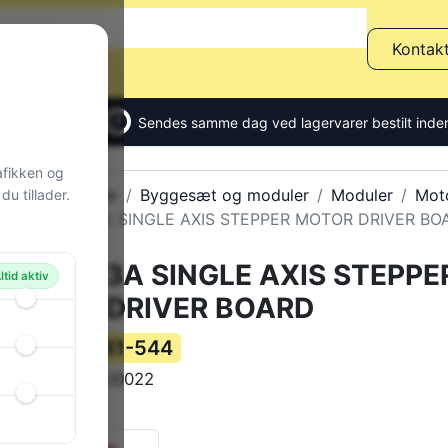
Kontak
Sendes samme dag ved lagervarer bestilt inden
afikken og
Alle produkter
Byggesæt og moduler
Moduler
Moto
u tillader.
TB65603A SINGLE AXIS STEPPER MOTOR DRIVER BO
TB65603A SINGLE AXIS STEPPE
ltid aktiv
MOTOR DRIVER BOARD
141-544
Varenummer:
MODU0022
Varekode:
128 g
Vægt:
0 stk.
på lager