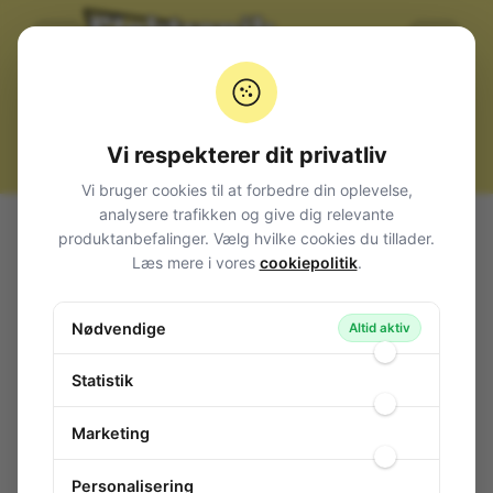
Vi respekterer dit privatliv
Vi bruger cookies til at forbedre din oplevelse,
analysere trafikken og give dig relevante
Alle produkter
Kabler, stik og adaptere
Audio
Jack
produktanbefalinger. Vælg hvilke cookies du tillader.
Jack Stik
Minijack 3,5mm Chassis
Læs mere i vores
cookiepolitik
.
Stereo-Jack Hun 3,5mm-Forgyldt kontakter
Stereo-Jack Hun 3,5mm-Forgyldt
Nødvendige
Altid aktiv
kontakter
140-255
/ 4802.2330
Statistik
Marketing
Personalisering