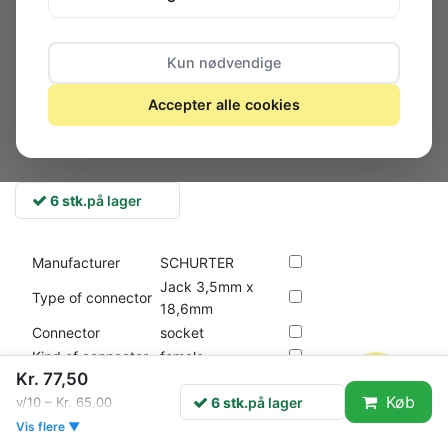
Kun nødvendige
Accepter alle cookies
6 stk.
på lager
Manufacturer
SCHURTER
Jack 3,5mm x
Type of connector
18,6mm
Connector
socket
Kind of connector
female
Kr. 77,50
Connector variant
stereo
Køb
6 stk.
på lager
v/10 – Kr. 65,00
Number of ways
3
Vis flere ▼
Number of
6