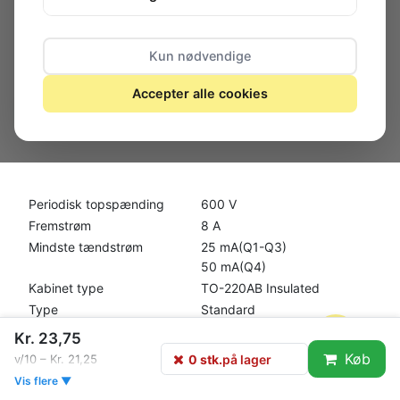
Kun nødvendige
Accepter alle cookies
0 stk.
på lager
Periodisk topspænding
600
V
Fremstrøm
8
A
Mindste tændstrøm
25 mA(Q1-Q3)
50 mA(Q4)
Kabinet type
TO-220AB Insulated
Type
Standard
Kr. 23,75
Isolationsspænding
2500 V
rms
Køb
0 stk.
på lager
v/10 – Kr. 21,25
Spændingsdervivate
200
V/µs
Vis flere ▼