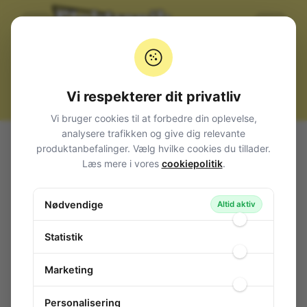
Vi respekterer dit privatliv
Vi bruger cookies til at forbedre din oplevelse,
analysere trafikken og give dig relevante
Alle produkter
Komponenter
Triac
< 16A
produktanbefalinger. Vælg hvilke cookies du tillader.
Triac TO-220AB insulated 600V 8 A
Læs mere i vores
cookiepolitik
.
Triac TO-220AB insulated 600V 8 A
Nødvendige
140-249
/ BTA08-600C
Altid aktiv
Statistik
Marketing
Personalisering