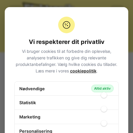
Vi respekterer dit privatliv
Vi bruger cookies til at forbedre din oplevelse,
analysere trafikken og give dig relevante
Alle produkter
Måleinstrumenter
Kapacitetsmålere
produktanbefalinger. Vælg hvilke cookies du tillader.
PeakTech P 3730, Induktans- og Kapacitansmåler
Læs mere i vores
cookiepolitik
.
PeakTech P 3730, Induktans- og
Kapacitansmåler
Nødvendige
Altid aktiv
140-048
/ P3730
Statistik
Marketing
Personalisering