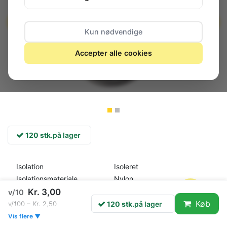
Kun nødvendige
Accepter alle cookies
120 stk.
på lager
Isolation
Isoleret
Isolationsmateriale
Nylon
Udvendig ringdiameter
8mm
Kr. 3,00
v/10
Indvendig ringdiameter
5.3mm
Køb
120 stk.
på lager
v/100 – Kr. 2,50
Min. lederstørrelse mm2
0.2mm²
Vis flere ▼