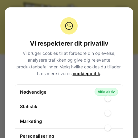
Vi respekterer dit privatliv
Vi bruger cookies til at forbedre din oplevelse,
analysere trafikken og give dig relevante
Alle produkter
Kabler, stik og adaptere
Kabeltilbehør
produktanbefalinger. Vælg hvilke cookies du tillader.
Spade / Ring / Gaffel
Ringstik
Læs mere i vores
cookiepolitik
.
Terminal Ring 5,3mm. Gul (for 0,2-0,5#)
Terminal Ring 5,3mm. Gul (for 0,2-0,5#)
Nødvendige
Altid aktiv
139-879
/ DRNY5-0.5
Statistik
Marketing
Personalisering