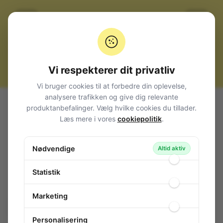
Vi respekterer dit privatliv
Vi bruger cookies til at forbedre din oplevelse,
analysere trafikken og give dig relevante
Alle produkter
El-materiel (installation)
produktanbefalinger. Vælg hvilke cookies du tillader.
Effektstyring Ac og Dc
Læs mere i vores
cookiepolitik
.
Strømcontroller 110...240 VAC 4000 VA
Strømcontroller 110...240 VAC 4000 VA
Nødvendige
Altid aktiv
137-479
/ M028N
Statistik
Marketing
1 stk.
på lager
Personalisering