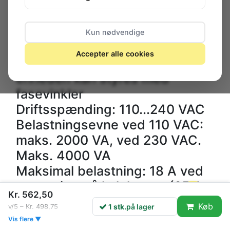
Med et potentiometer styres
resistive eller induktive laster
Kun nødvendige
såsom varmeapparater,
Accepter alle cookies
boremaskiner osv., hvis
enheden kan styres med
fasevinkler
Driftsspænding: 110...240 VAC
Belastningsevne ved 110 VAC:
maks. 2000 VA, ved 230 VAC.
Maks. 4000 VA
Maksimal belastning: 18 A ved
montering på kølekappe (25 A
Kr. 562,50
spids), uden ekstra kølekappe:
Køb
1 stk.
på lager
v/5 – Kr. 498,75
maks. 6 A (spids)
Vis flere ▼