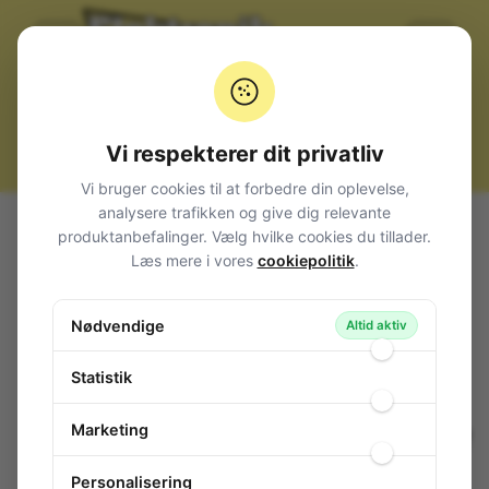
Vi respekterer dit privatliv
Vi bruger cookies til at forbedre din oplevelse,
analysere trafikken og give dig relevante
Alle produkter
El-materiel (installation)
Stikdåser
produktanbefalinger. Vælg hvilke cookies du tillader.
SCHUKO (takket rund)
Læs mere i vores
cookiepolitik
.
Stikdåse med 10 schuko-udtag, 3m, SORT
Stikdåse med 10 schuko-udtag, 3m,
Nødvendige
Altid aktiv
SORT
137-436
/ 1159300010
Statistik
Marketing
Personalisering