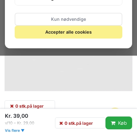
Kun nødvendige
Accepter alle cookies
0 stk.
på lager
Kr. 39,00
Køb
0 stk.
på lager
v/10 – Kr. 29,00
Tekniske data
Vis flere ▼
Materiale
Stål forzinket blå