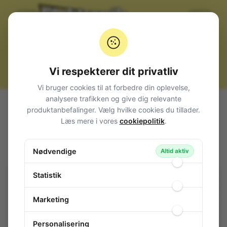
Vi respekterer dit privatliv
Vi bruger cookies til at forbedre din oplevelse,
analysere trafikken og give dig relevante
Alle produkter
Mekanik
Skruer møtrikker stag
produktanbefalinger. Vælg hvilke cookies du tillader.
Selvskærende
Tapping Screws 3,5x25 100 stk.
Læs mere i vores
cookiepolitik
.
Tapping Screws 3,5x25 100 stk.
Nødvendige
136-703
/ SB813525
Altid aktiv
Statistik
Marketing
Personalisering