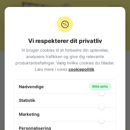
Vi respekterer dit privatliv
Vi bruger cookies til at forbedre din oplevelse,
analysere trafikken og give dig relevante
Alle produkter
Mekanik
Skruer møtrikker stag
produktanbefalinger. Vælg hvilke cookies du tillader.
Selvskærende
Tapping Screws 4,2x9,5 100 stk.
Læs mere i vores
cookiepolitik
.
Tapping Screws 4,2x9,5 100 stk.
Nødvendige
136-695
/ SB814295
Altid aktiv
Statistik
Marketing
Personalisering