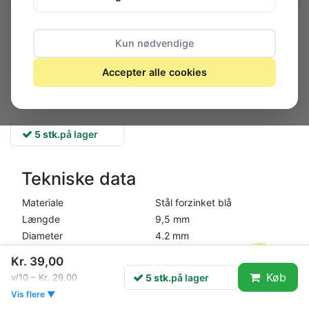
Kun nødvendige
Accepter alle cookies
5 stk.
på lager
Tekniske data
Materiale
Stål forzinket blå
Længde
9,5 mm
Diameter
4.2 mm
Pladeskrue med ST-gevind
Kr. 39,00
Køb
5 stk.
på lager
v/10 – Kr. 29,00
Med Phillips krydshoved
Vis flere ▼