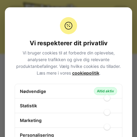
Vi respekterer dit privatliv
Vi bruger cookies til at forbedre din oplevelse,
analysere trafikken og give dig relevante
Alle produkter
Hjemmet
Støvsuger + tilbehør
produktanbefalinger. Vælg hvilke cookies du tillader.
Støvsugerposer
Læs mere i vores
cookiepolitik
.
Støvsugerposer 10 stk. for Nilfisk GA - GS - GM series
Støvsugerposer 10 stk. for Nilfisk GA -
Nødvendige
Altid aktiv
GS - GM series
135-502
/ N-BXL-51551/P
Statistik
Marketing
Personalisering