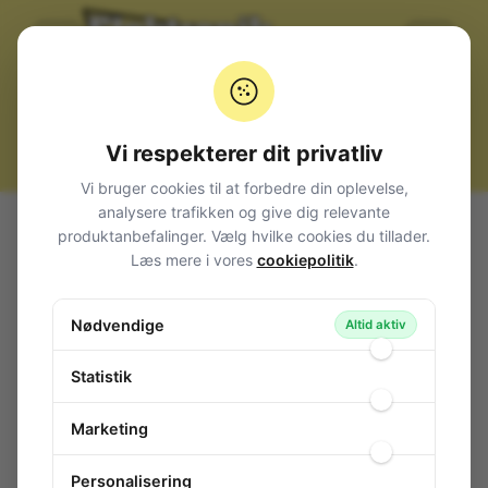
Vi respekterer dit privatliv
Vi bruger cookies til at forbedre din oplevelse,
analysere trafikken og give dig relevante
Alle produkter
Computerudstyr
Beslag til skærme
produktanbefalinger. Vælg hvilke cookies du tillader.
Standbar for Samsung P2350
Læs mere i vores
cookiepolitik
.
Standbar for Samsung P2350
Nødvendige
134-882
/ BN96-10575A
Altid aktiv
Statistik
Marketing
Personalisering