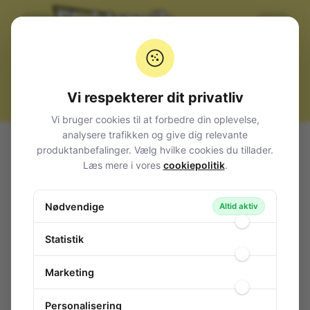
Vi respekterer dit privatliv
Vi bruger cookies til at forbedre din oplevelse,
analysere trafikken og give dig relevante
Alle produkter
Komponenter
Filterspoler
produktanbefalinger. Vælg hvilke cookies du tillader.
Toko variable filterspole 0,08mH
Læs mere i vores
cookiepolitik
.
Toko variable filterspole 0,08mH
Nødvendige
134-831
/ BKANS-K1095KL
Altid aktiv
Statistik
Marketing
Personalisering