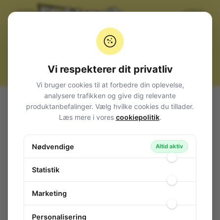
Vi respekterer dit privatliv
Vi bruger cookies til at forbedre din oplevelse,
analysere trafikken og give dig relevante
Alle produkter
Afbrydere og omskiftere
produktanbefalinger. Vælg hvilke cookies du tillader.
Vippe metalknebel (Toggle switch)
Miniature
1-pol
Læs mere i vores
cookiepolitik
.
Toggle Switch 1-pol Moment ON/(ON)
Toggle Switch 1-pol Moment ON/(ON)
Nødvendige
Altid aktiv
133-191
/ AJ21131
Statistik
Marketing
Personalisering