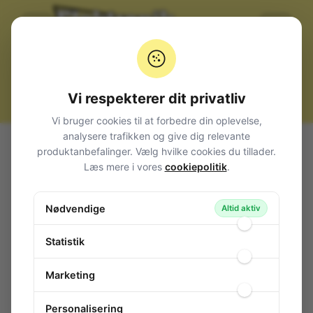
Vi respekterer dit privatliv
Vi bruger cookies til at forbedre din oplevelse,
analysere trafikken og give dig relevante
Alle produkter
Komponenter
IC, diverse
TTL
produktanbefalinger. Vælg hvilke cookies du tillader.
74LS
Læs mere i vores
cookiepolitik
.
Synchronous 4-Bit Binary Counter with Dual Clock DIP-
16
Nødvendige
Altid aktiv
Synchronous 4-Bit Binary Counter with
Dual Clock DIP-16
Statistik
131-574
/ 74LS193N
Marketing
Personalisering