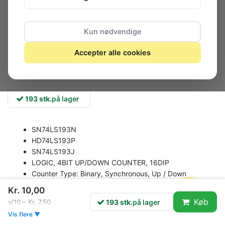
Kun nødvendige
Accepter alle cookies
193 stk.
på lager
SN74LS193N
HD74LS193P
SN74LS193J
LOGIC, 4BIT UP/DOWN COUNTER, 16DIP
Counter Type:
Binary, Synchronous, Up / Down
Clock Frequency:
32MHz
Kr. 10,00
Count Maximum:
16
Køb
193 stk.
på lager
v/10 – Kr. 7,50
Supply Voltage Min:
4.75V
Vis flere ▼
Supply Voltage Max:
5.25V