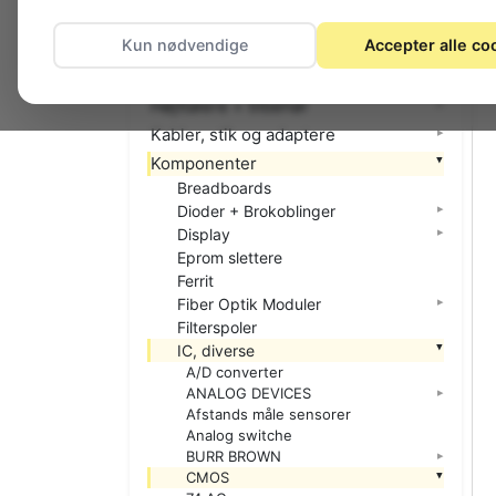
El-materiel (installation)
Kun nødvendige
Accepter alle co
Foto
Hjemmet
Højttalere + tilbehør
Kabler, stik og adaptere
Komponenter
Breadboards
Dioder + Brokoblinger
Display
Eprom slettere
Ferrit
Fiber Optik Moduler
Filterspoler
IC, diverse
A/D converter
ANALOG DEVICES
Afstands måle sensorer
Analog switche
BURR BROWN
CMOS