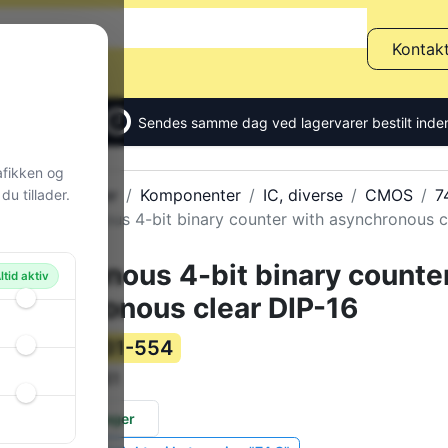
Kontak
Sendes samme dag ved lagervarer bestilt inden
afikken og
Alle produkter
Komponenter
IC, diverse
CMOS
7
u tillader.
Synchronous 4-bit binary counter with asynchronous c
Synchronous 4-bit binary counte
ltid aktiv
asynchronous clear DIP-16
131-554
Varenummer:
74C161
Varekode:
624 stk.
på lager