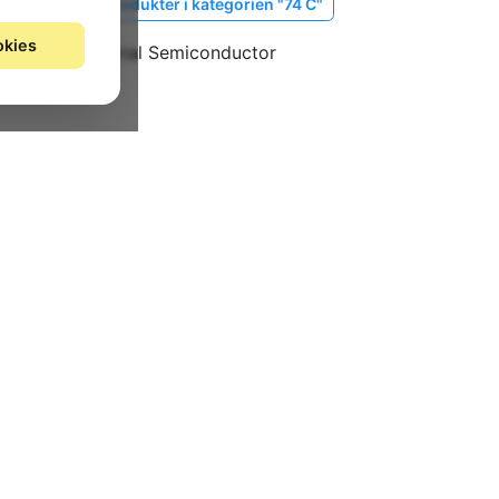
Vis lignende produkter i kategorien "74 C"
okies
Fabrikat: National Semiconductor