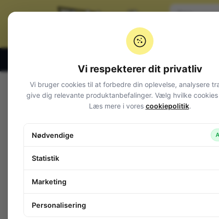
Klik og hent alle hverdage 07:00 – 19:00
Vi respekterer dit privatliv
Vi bruger cookies til at forbedre din oplevelse, analysere tr
Varegrupper
give dig relevante produktanbefalinger. Vælg hvilke cookies d
Læs mere i vores
cookiepolitik
.
Afbrydere og omskiftere
Alarm og overvågning
Nødvendige
A
Audio
Batterier + tilbehør
Statistik
Belysning
Bokse, kasser, skabe
Marketing
Byggesæt og moduler
Computerudstyr
Personalisering
Diverse