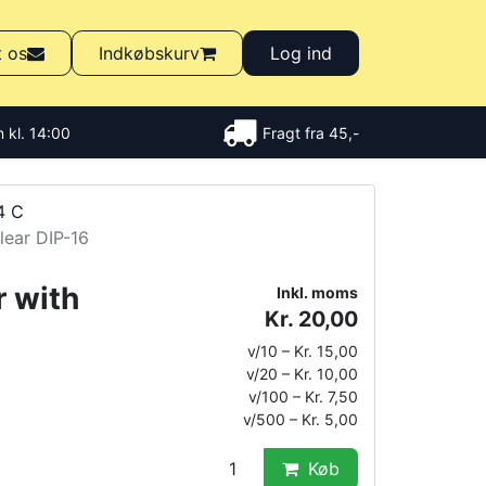
t os
Indkøbskurv
Log ind
 kl. 14:00
Fragt fra 45,-
4 C
lear DIP-16
r with
Inkl. moms
Kr. 20,00
v/10 – Kr. 15,00
v/20 – Kr. 10,00
v/100 – Kr. 7,50
v/500 – Kr. 5,00
Køb