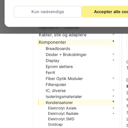
El-materiel (installation)
Kun nødvendige
Accepter alle co
Foto
Hjemmet
Højttalere + tilbehør
Kabler, stik og adaptere
Komponenter
Breadboards
Dioder + Brokoblinger
Display
Eprom slettere
Ferrit
Fiber Optik Moduler
Filterspoler
IC, diverse
Isoleringsmaterialer
Kondensatorer
Elektrolyt Axiale
Elektrolyt Radiale
Elektrolyt SMD
Goldcap