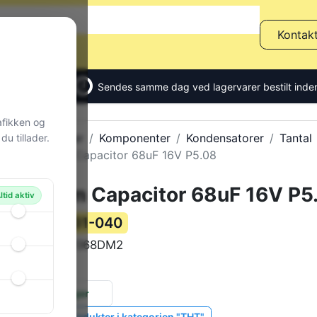
Kontak
Sendes samme dag ved lagervarer bestilt inden
afikken og
Alle produkter
Komponenter
Kondensatorer
Tantal
u tillader.
Tantalum Capacitor 68uF 16V P5.08
Tantalum Capacitor 68uF 16V P5
ltid aktiv
131-040
Varenummer:
CTUF068DM2
Varekode:
1 g
Vægt:
55 stk.
på lager
Vis lignende produkter i kategorien "THT"