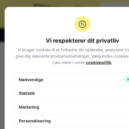
Klik og hent alle hverdage 07:00 – 19:00
Vi respekterer dit privatliv
Vi bruger cookies til at forbedre din oplevelse, analysere tr
Varegrupper
give dig relevante produktanbefalinger. Vælg hvilke cookies d
Læs mere i vores
cookiepolitik
.
Afbrydere og omskiftere
Alarm og overvågning
Nødvendige
A
Audio
Batterier + tilbehør
Statistik
Belysning
Bokse, kasser, skabe
Marketing
Byggesæt og moduler
Computerudstyr
Personalisering
Diverse