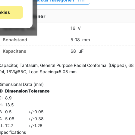
okies
Specifikationer
Spænding, max.
16
V
Benafstand
5.08
mm
Kapacitans
68
µF
Capacitor, Tantalum, General Purpose Radial Conformal (Dipped), 68
Tol, 16V@85C, Lead Spacing=5.08 mm
Dimensional Data (mm)
ID
Dimension
Tolerance
D:
8.9
H:
13.5
F:
0.5
+/-0.05
S:
5.08
+/-0.38
LL:
12.7
+/-1.26
Specifications