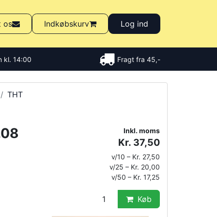
t os
Indkøbskurv
Log ind
 kl. 14:00
Fragt fra 45,-
THT
.08
Inkl. moms
Kr. 37,50
v/10 – Kr. 27,50
v/25 – Kr. 20,00
v/50 – Kr. 17,25
Køb