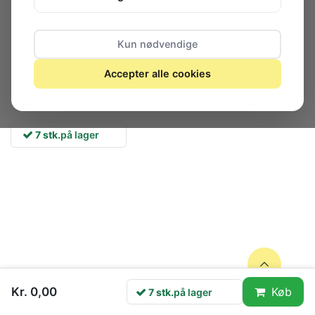
Kun nødvendige
Accepter alle cookies
7 stk.
på lager
Kr. 0,00
Køb
Flere produkter i Radio/TV IC
7 stk.
på lager