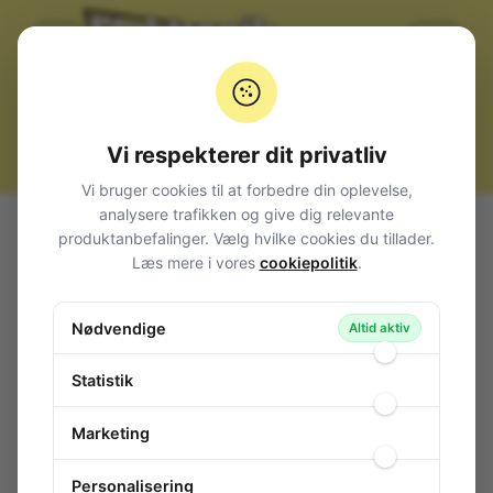
Vi respekterer dit privatliv
Vi bruger cookies til at forbedre din oplevelse,
analysere trafikken og give dig relevante
Alle produkter
Komponenter
IC, diverse
produktanbefalinger. Vælg hvilke cookies du tillader.
Radio/TV IC
Triple 65 MHz CRT Driver TO-220/11
Læs mere i vores
cookiepolitik
.
Triple 65 MHz CRT Driver TO-220/11
Nødvendige
130-907
/ LM2419T
Altid aktiv
Statistik
Marketing
Personalisering