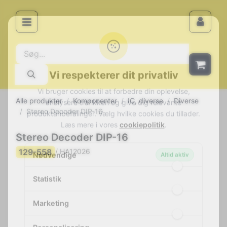
Vi respekterer dit privatliv
Vi bruger cookies til at forbedre din oplevelse,
analysere trafikken og give dig relevante
Alle produkter
Komponenter
IC, diverse
Diverse
produktanbefalinger. Vælg hvilke cookies du tillader.
Stereo Decoder DIP-16
Læs mere i vores
cookiepolitik
.
Stereo Decoder DIP-16
Nødvendige
129-558
/ HA12026
Altid aktiv
Statistik
Marketing
Personalisering