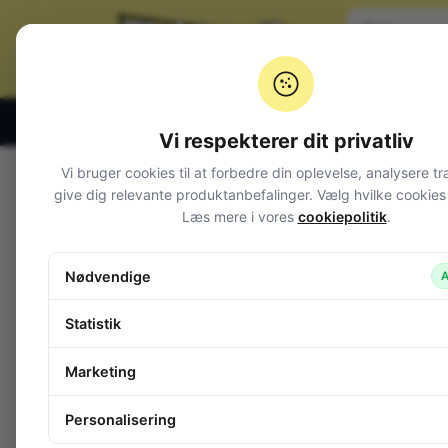
Klik og hent alle hverdage 07:00 – 19:00
Vi respekterer dit privatliv
Vi bruger cookies til at forbedre din oplevelse, analysere tr
Varegrupper
give dig relevante produktanbefalinger. Vælg hvilke cookies d
Læs mere i vores
cookiepolitik
.
Afbrydere og omskiftere
Alarm og overvågning
Nødvendige
A
Audio
Batterier + tilbehør
Statistik
Belysning
Bokse, kasser, skabe
Marketing
Byggesæt og moduler
Computerudstyr
Personalisering
Diverse