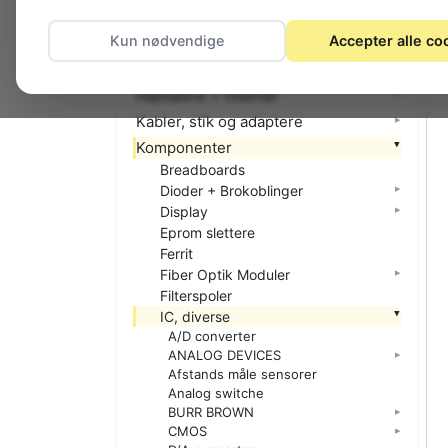
El-materiel (installation)
Kun nødvendige
Accepter alle co
Foto
Hjemmet
Højttalere + tilbehør
Kabler, stik og adaptere
Komponenter
Breadboards
Dioder + Brokoblinger
Display
Eprom slettere
Ferrit
Fiber Optik Moduler
Filterspoler
IC, diverse
A/D converter
ANALOG DEVICES
Afstands måle sensorer
Analog switche
BURR BROWN
CMOS