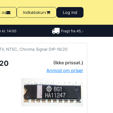
t os
Indkøbskurv
Log ind
 kl. 14:00
Fragt fra 45,-
TV, NTSC, Chroma Signal DIP-16/20
/20
(Ikke prissat.)
Anmod om priser