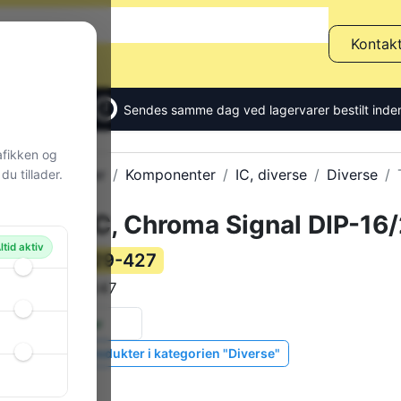
Kontak
Sendes samme dag ved lagervarer bestilt inden
afikken og
Alle produkter
Komponenter
IC, diverse
Diverse
u tillader.
TV, NTSC, Chroma Signal DIP-16
ltid aktiv
129-427
Varenummer:
HA11247
Varekode:
1 stk.
på lager
Vis lignende produkter i kategorien "Diverse"