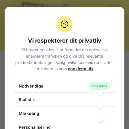
Vi respekterer dit privatliv
Vi bruger cookies til at forbedre din oplevelse,
analysere trafikken og give dig relevante
Alle produkter
Komponenter
IC, diverse
Diverse
produktanbefalinger. Vælg hvilke cookies du tillader.
TV-Ton-ZF, FM-ZF,Dem, NF-Tr DIP-14
Læs mere i vores
cookiepolitik
.
TV-Ton-ZF, FM-ZF,Dem, NF-Tr DIP-14
Nødvendige
129-244
/ CA3065
Altid aktiv
Statistik
Marketing
Personalisering