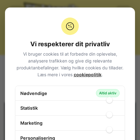
Vi respekterer dit privatliv
Vi bruger cookies til at forbedre din oplevelse,
analysere trafikken og give dig relevante
Alle produkter
Komponenter
IC, diverse
Diverse
produktanbefalinger. Vælg hvilke cookies du tillader.
TV Tuner Band Switch Circuit PIN-9
Læs mere i vores
cookiepolitik
.
TV Tuner Band Switch Circuit PIN-9
Nødvendige
128-794
/ AN5701N
Altid aktiv
Statistik
Marketing
Personalisering