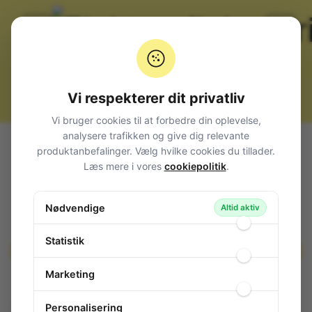
Vi respekterer dit privatliv
Vi bruger cookies til at forbedre din oplevelse,
analysere trafikken og give dig relevante
Alle produkter
El-materiel (installation)
produktanbefalinger. Vælg hvilke cookies du tillader.
Telefon Kabler og Stik
Telefon
Læs mere i vores
cookiepolitik
.
Telefonstik HUN GRÅ
Telefonstik HUN GRÅ
Nødvendige
Altid aktiv
125-085
/ TELSTIK-HUN-GR
Statistik
Marketing
Personalisering