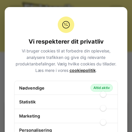
Vi respekterer dit privatliv
Vi bruger cookies til at forbedre din oplevelse,
analysere trafikken og give dig relevante
Alle produkter
El-materiel (installation)
produktanbefalinger. Vælg hvilke cookies du tillader.
Telefon Kabler og Stik
Telefon
Læs mere i vores
cookiepolitik
.
Telefonstik HUN HVID
Telefonstik HUN HVID
Nødvendige
Altid aktiv
125-084
/ TELSTIK-HUN-WH
Statistik
Marketing
Personalisering