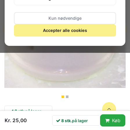
Kun nødvendige
Accepter alle cookies
8 stk.
på lager
Kr. 25,00
Køb
8 stk.
på lager
DK-stik