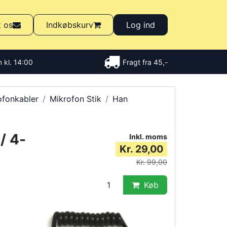
t os
Indkøbskurv
Log ind
 kl. 14:00
Fragt fra 45,-
ofonkabler
Mikrofon Stik
Han
/ 4-
Inkl. moms
Kr. 29,00
Kr. 99,00
Køb