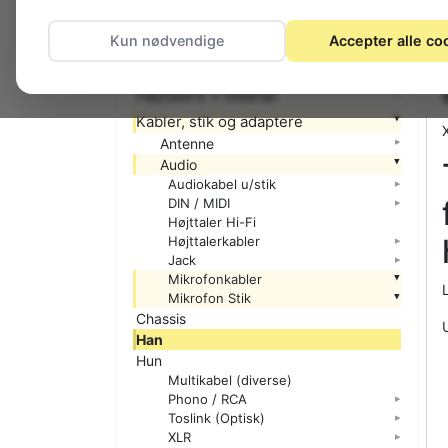
El-materiel (installation)
Kun nødvendige
Accepter alle co
Foto
Hjemmet
Højttalere + tilbehør
Kabler, stik og adaptere
Antenne
Audio
Audiokabel u/stik
DIN / MIDI
Højttaler Hi-Fi
Højttalerkabler
Jack
Mikrofonkabler
Mikrofon Stik
Chassis
Han
Hun
Multikabel (diverse)
Phono / RCA
Toslink (Optisk)
XLR