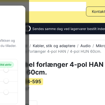
Kontak
Sendes samme dag ved lagervarer bestilt inden
afikken og
Alle produkter
Kabler, stik og adaptere
Audio
Mikr
u tillader.
Spiralkabel forlænger 4-pol HAN / 4-pol HUN 60cm.
Spiralkabel forlænger 4-pol HAN 
ltid aktiv
pol HUN 60cm.
124-595
Varenummer:
NC-537
Varekode:
86 g
Vægt:
51 stk.
på lager