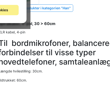
Vis lignende produkter i kategorien "Han"
okies
Spiralkabel, 4-pol, 30 > 60cm
XLR kabel, 4-pin
Til bordmikrofoner,
balancer
forbindelser til visse typer
hovedtelefoner, samtaleanlæ
Længde hvilestilling: 30cm.
Udtrukket: 60cm.