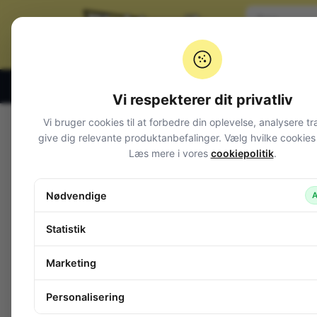
Klik og hent alle hverdage 07:00 – 19:00
Vi respekterer dit privatliv
Vi bruger cookies til at forbedre din oplevelse, analysere tr
Varegrupper
give dig relevante produktanbefalinger. Vælg hvilke cookies d
Læs mere i vores
cookiepolitik
.
Afbrydere og omskiftere
Alarm og overvågning
Nødvendige
A
Audio
Batterier + tilbehør
Statistik
Belysning
Bokse, kasser, skabe
Marketing
Byggesæt og moduler
Computerudstyr
Personalisering
Diverse