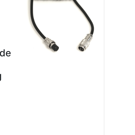
ede
g