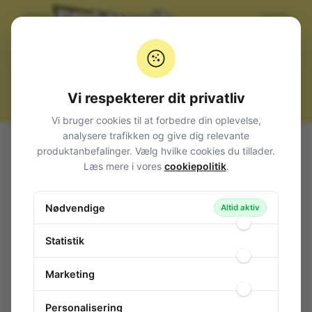
Vi respekterer dit privatliv
Vi bruger cookies til at forbedre din oplevelse,
analysere trafikken og give dig relevante
Alle produkter
Belysning
Lamper (pærer) m.m.
produktanbefalinger. Vælg hvilke cookies du tillader.
Telefonlamper
T5.5 (Ø4,8x30mm)
Læs mere i vores
cookiepolitik
.
Telefon Lampe T5.5 30 V 50mA
Telefon Lampe T5.5 30 V 50mA
Nødvendige
Altid aktiv
124-494
/ 5530-00-030-050
Statistik
Marketing
Personalisering