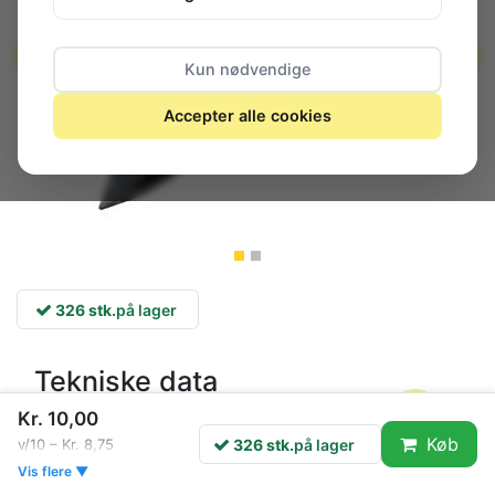
Kun nødvendige
Accepter alle cookies
326 stk.
på lager
Tekniske data
Kr. 10,00
Strøm
50 mA
Køb
326 stk.
på lager
v/10 – Kr. 8,75
Spændning
30 VAC/DC
Vis flere ▼
Gennemsnitlig levetid
6000 h