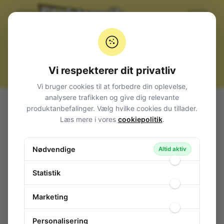
Vi respekterer dit privatliv
Vi bruger cookies til at forbedre din oplevelse,
analysere trafikken og give dig relevante
Alle produkter
Afbrydere og omskiftere
produktanbefalinger. Vælg hvilke cookies du tillader.
Vippe metalknebel (Toggle switch)
Læs mere i vores
cookiepolitik
.
Heavy-duty, for Ø12mm hul
Switch 1-pol 6A ON/OFF
Switch 1-pol 6A ON/OFF
Nødvendige
Altid aktiv
124-297
/ MS-560
Statistik
Marketing
Personalisering