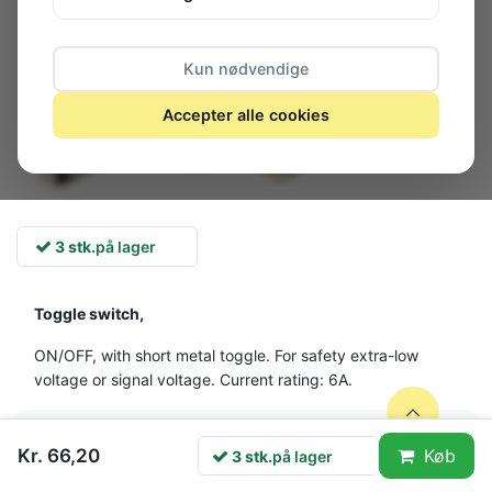
Kun nødvendige
Accepter alle cookies
3 stk.
på lager
Toggle switch,
ON/OFF, with short metal toggle. For safety extra-low
voltage or signal voltage. Current rating: 6A.
Produktfiler
Kr. 66,20
Køb
3 stk.
på lager
Tegning 1