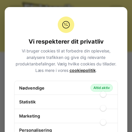
Vi respekterer dit privatliv
Vi bruger cookies til at forbedre din oplevelse,
analysere trafikken og give dig relevante
Alle produkter
Afbrydere og omskiftere
produktanbefalinger. Vælg hvilke cookies du tillader.
Vippe metalknebel (Toggle switch)
Miniature
2-pol
Læs mere i vores
cookiepolitik
.
Toggle Switch 2-pol ON-OFF-ON for PRINT
Toggle Switch 2-pol ON-OFF-ON for
Nødvendige
Altid aktiv
PRINT
124-175
/ APEM-5259
Statistik
Marketing
Personalisering