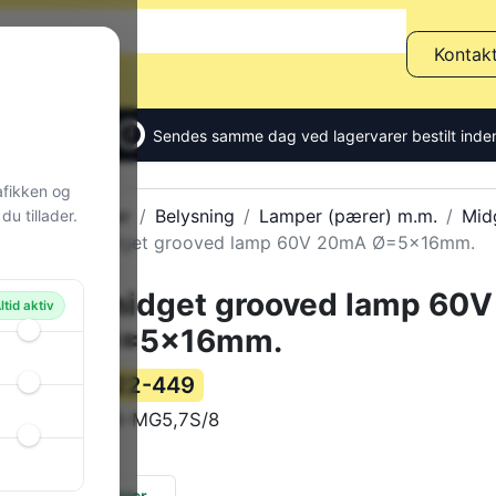
Kontak
Sendes samme dag ved lagervarer bestilt inden
afikken og
Alle produkter
Belysning
Lamper (pærer) m.m.
Mid
u tillader.
T1.3/4,midget grooved lamp 60V 20mA Ø=5x16mm.
T1.3/4,midget grooved lamp 60V
ltid aktiv
20mA Ø=5x16mm.
122-449
Varenummer:
R0516-MG5,7S/8
Varekode:
4 g
Vægt:
776 stk.
på lager