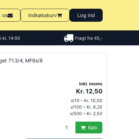
t os
Indkøbskurv
Log ind
 kl. 14:00
Fragt fra 45,-
get T1.3/4, MF6s/8
Inkl. moms
Kr. 12,50
v/10 – Kr. 10,00
v/100 – Kr. 6,25
v/500 – Kr. 2,50
Køb