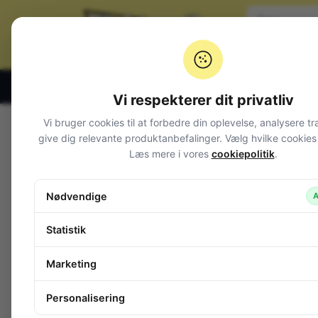
Klik og hent alle hverdage 07:00 – 19:00
Vi respekterer dit privatliv
Vi bruger cookies til at forbedre din oplevelse, analysere tr
Varegrupper
give dig relevante produktanbefalinger. Vælg hvilke cookies d
Læs mere i vores
cookiepolitik
.
Afbrydere og omskiftere
Alarm og overvågning
Nødvendige
A
Audio
Batterier + tilbehør
Statistik
Belysning
Camping
Marketing
Cykellygter
DMX
Personalisering
Dekorations lys
Disco