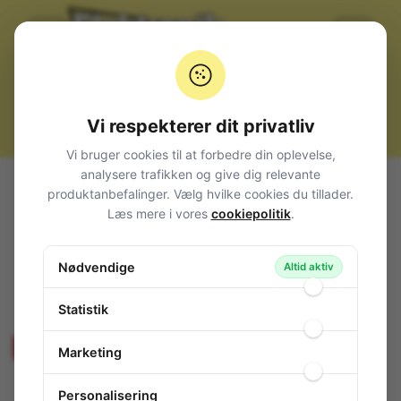
Vi respekterer dit privatliv
Vi bruger cookies til at forbedre din oplevelse,
analysere trafikken og give dig relevante
Alle produkter
Computerudstyr
Netværk
produktanbefalinger. Vælg hvilke cookies du tillader.
Netværk (RJ45)
Komplette udtag
Læs mere i vores
cookiepolitik
.
To ISDN-stik parallelt til en ISDN-linie (S0-BUS)
To ISDN-stik parallelt til en ISDN-linie
Nødvendige
Altid aktiv
(S0-BUS)
122-253
/ W50258
Statistik
Produktet udgår - Sælges så længe lager haves!
Marketing
Personalisering