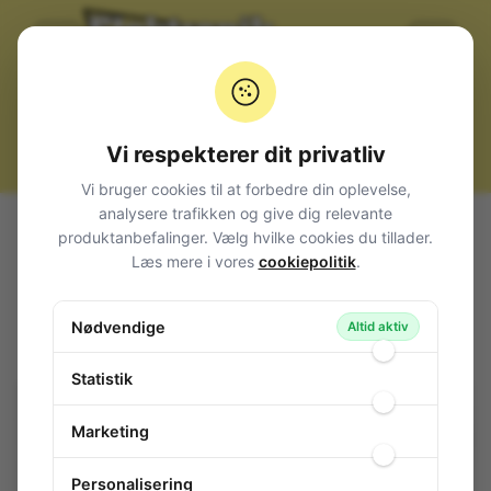
Vi respekterer dit privatliv
Vi bruger cookies til at forbedre din oplevelse,
analysere trafikken og give dig relevante
Alle produkter
Måleinstrumenter
produktanbefalinger. Vælg hvilke cookies du tillader.
Testledninger og prober
Banan
Mini 1,9mm.
Læs mere i vores
cookiepolitik
.
Testpind 130mm. Sort
Testpind 130mm. Sort
Nødvendige
Altid aktiv
122-215
/ L400B-SORT
Statistik
Marketing
Personalisering