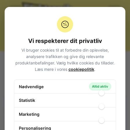
Vi respekterer dit privatliv
Vi bruger cookies til at forbedre din oplevelse,
analysere trafikken og give dig relevante
Alle produkter
Komponenter
IC, diverse
produktanbefalinger. Vælg hvilke cookies du tillader.
STK Hybrid
Stereo Amplifier 15-pin
Læs mere i vores
cookiepolitik
.
Stereo Amplifier 15-pin
Nødvendige
121-486
/ STK4392
Altid aktiv
Statistik
Marketing
Personalisering