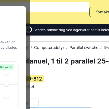
Kontak
Sendes samme dag ved lagervarer bestilt inden
afikken og
Alle produkter
Computerudstyr
Parallel switche
Sw
u tillader.
Switch Manuel, 1 til 2 parallel 25
DSUB
ltid aktiv
120-812
Varenummer:
ESW-225I
Varekode:
950 g
Vægt:
2 stk.
på lager