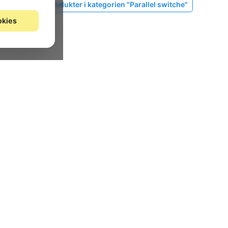
Vis lignende produkter i kategorien "Parallel switche"
okies
nan