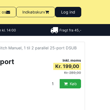
t os
Indkøbskurv
Log ind
 kl. 14:00
Fragt fra 45,-
itch Manuel, 1 til 2 parallel 25-port DSUB
-port
Inkl. moms
Kr. 199,00
Kr. 289,00
Køb