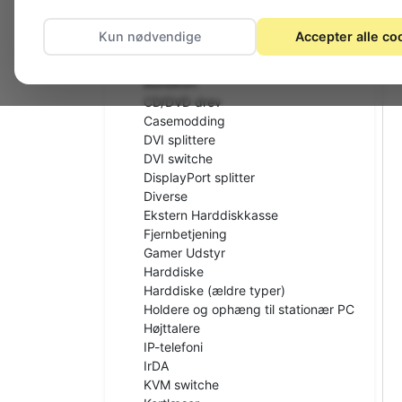
Antistatiske produkter
Beslag til skærme
Kun nødvendige
Accepter alle co
Bluetooth
Blækpatroner / Toner
Bundkort
CD/DVD drev
Casemodding
DVI splittere
DVI switche
DisplayPort splitter
Diverse
Ekstern Harddiskkasse
Fjernbetjening
Gamer Udstyr
Harddiske
Harddiske (ældre typer)
Holdere og ophæng til stationær PC
Højttalere
IP-telefoni
IrDA
KVM switche