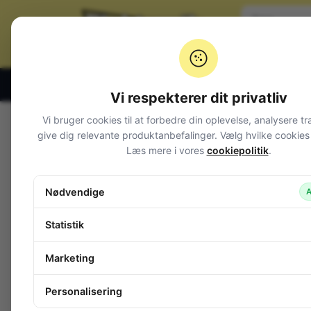
Klik og hent alle hverdage 07:00 – 19:00
Vi respekterer dit privatliv
Vi bruger cookies til at forbedre din oplevelse, analysere tr
Varegrupper
give dig relevante produktanbefalinger. Vælg hvilke cookies d
Læs mere i vores
cookiepolitik
.
Afbrydere og omskiftere
Alarm og overvågning
Nødvendige
A
Audio
Batterier + tilbehør
Statistik
Belysning
Bokse, kasser, skabe
Marketing
Byggesæt og moduler
Computerudstyr
Personalisering
ADSL splitter