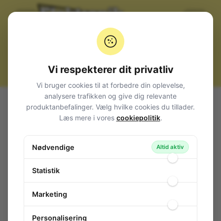
Vi respekterer dit privatliv
Vi bruger cookies til at forbedre din oplevelse,
analysere trafikken og give dig relevante
Alle produkter
Afbrydere og omskiftere
produktanbefalinger. Vælg hvilke cookies du tillader.
Vippe metalknebel (Toggle switch)
Læs mere i vores
cookiepolitik
.
Heavy-duty, for Ø12mm hul
Switch 2-pol 230VAC/16A ON/OFF
Nødvendige
Altid aktiv
Switch 2-pol 230VAC/16A ON/OFF
120-022
/ C3950BBAAA
Statistik
Marketing
Personalisering