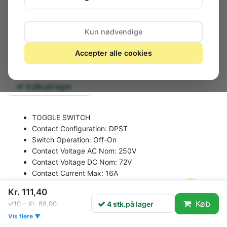
Kun nødvendige
Accepter alle cookies
4 stk.
på lager
TOGGLE SWITCH
Contact Configuration:
DPST
Switch Operation:
Off-On
Contact Voltage AC Nom:
250V
Contact Voltage DC Nom:
72V
Contact Current Max:
16A
Switch Terminals:
Quick Connect
Kr. 111,40
Actuator Style:
Lever
Køb
4 stk.
på lager
v/10 – Kr. 88,90
Switch Mounting:
Panel
Vis flere ▼
SVHC:
No SVHC (18-Jun-2010)