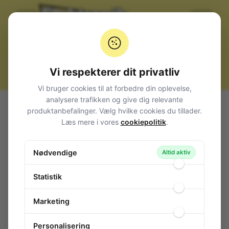
Vi respekterer dit privatliv
Vi bruger cookies til at forbedre din oplevelse,
analysere trafikken og give dig relevante
Alle produkter
Kabler, stik og adaptere
produktanbefalinger. Vælg hvilke cookies du tillader.
Computerkabler
Stik
IDC
Special
Læs mere i vores
cookiepolitik
.
Teststikkontakt til DIN 41651 20P, 922578-20
Teststikkontakt til DIN 41651 20P,
Nødvendige
Altid aktiv
922578-20
119-628
/ E43-122-96
Statistik
Marketing
Personalisering