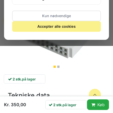
Kun nødvendige
Accepter alle cookies
2 stk.
på lager
Tekniske data
Rastermål
2.54 mm
Kr. 350,00
Køb
2 stk.
på lager
Polantal
20