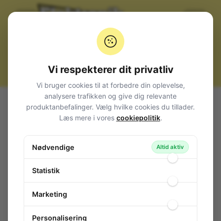
Vi respekterer dit privatliv
Vi bruger cookies til at forbedre din oplevelse,
analysere trafikken og give dig relevante
Alle produkter
Computerudstyr
Blækpatroner / Toner
produktanbefalinger. Vælg hvilke cookies du tillader.
Toner sort for Canon BJC-2000-4000-5500
Læs mere i vores
cookiepolitik
.
Toner sort for Canon BJC-2000-4000-
5500
Nødvendige
Altid aktiv
119-609
/ BC-20
Statistik
Marketing
Personalisering