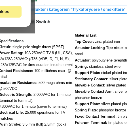
Vis lignende produkter i kategorien "Trykafbrydere / omskiftere"
okies
PS3-22SP Power Switch
Material List
Specifications
Top Cover:
zinc plated iron
Circuit:
single pole single throw (SPST)
Actuator Locking Tip:
nickel p
Power Rating:
10A 250VAC TV-8 (UL, CSA),
steel
8A/128A 250VAC~µT85 (VDE, D, FI, N, S);
Actuator:
polybutylene terephth
128A/125VAC for 4ms duration inrush current
Spring:
stainless steel wire
Contact Resistance:
100 milliohms max. @
Support Plate:
nickel plated ir
nitial
Stationary Contact:
silver plat
Insulation Resistance:
500 mega-ohms min.
Movable Contact:
silver plated
@ 500VDC
Movable Contact Arm:
silver p
Dielectric Strength:
2,000VAC for 1 minute
phosphor bronze
(terminal to terminal);
Support Plate:
silver plated p
3,800VAC for 1 minute (cover to terminal)
Spring Plate:
phosphor bronze
Electrical Life:
25,000 operations for TV
Fixed Contact Terminal:
tin pl
switches
Fulcrum Terminal:
tin plated 
Push Stroke:
3.5 mm (full) 2.5mm (lock)