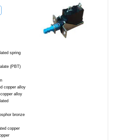
lated spring
alate (PBT)
on
ed copper alloy
 copper alloy
lated
hosphor bronze
ated copper
copper