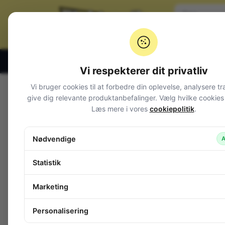
Klik og hent alle hverdage 07:00 – 19:00
Vi respekterer dit privatliv
Vi bruger cookies til at forbedre din oplevelse, analysere tr
Varegrupper
give dig relevante produktanbefalinger. Vælg hvilke cookies d
Læs mere i vores
cookiepolitik
.
Afbrydere og omskiftere
DIP switche
Drejeomskiftere
Nødvendige
A
Fingerhjulsomskifter 0-9 BCD
Fodbetjente kontakter
Statistik
GIGANT taster
In-line til kabel
Marketing
Joy-stick
Kode switche
Personalisering
Magnetkontakt (REED)
Mikroswitche