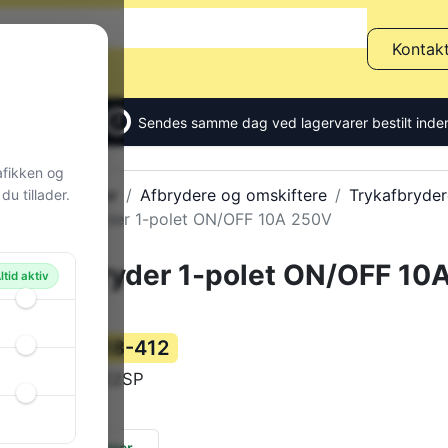
Kontak
Sendes samme dag ved lagervarer bestilt inden
afikken og
Alle produkter
Afbrydere og omskiftere
Trykafbryder
u tillader.
Trykafbryder 1-polet ON/OFF 10A 250V
Trykafbryder 1-polet ON/OFF 10
ltid aktiv
250V
118-412
Varenummer:
PS3-22SP
Varekode:
26 g
Vægt:
591 stk.
på lager