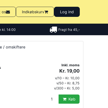
t os
Indkøbskurv
Log ind
 kl. 14:00
Fragt fra 45,-
e / omskiftere
A
Inkl. moms
Kr. 19,00
v/10 – Kr. 10,00
v/50 – Kr. 8,75
v/300 – Kr. 5,00
Køb