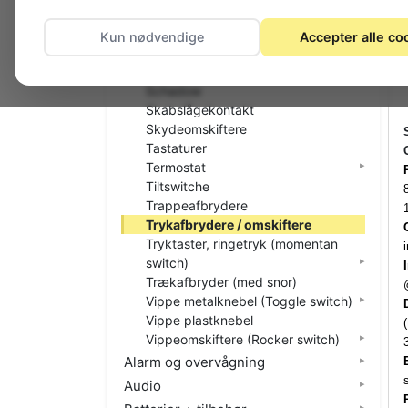
Nødstop
Nøgleafbrydere
Kun nødvendige
Accepter alle co
Printtaster
Relæer
Schadow
Skabslågekontakt
Skydeomskiftere
Tastaturer
Termostat
Tiltswitche
Trappeafbrydere
Trykafbrydere / omskiftere
Tryktaster, ringetryk (momentan
i
switch)
Trækafbryder (med snor)
Vippe metalknebel (Toggle switch)
Vippe plastknebel
Vippeomskiftere (Rocker switch)
Alarm og overvågning
Audio