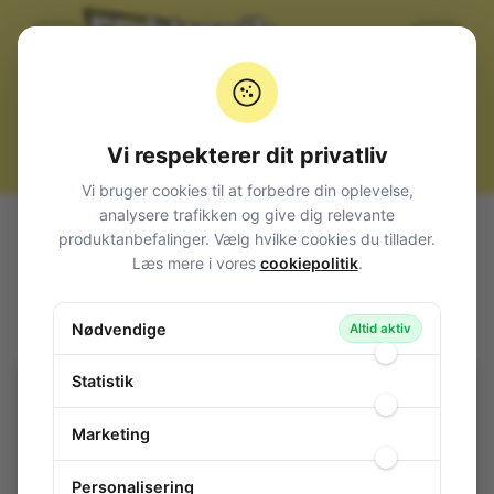
Vi respekterer dit privatliv
Vi bruger cookies til at forbedre din oplevelse,
analysere trafikken og give dig relevante
Alle produkter
Komponenter
Triac
< 16A
produktanbefalinger. Vælg hvilke cookies du tillader.
Triac 16A 800V 35mA TO220AB
Læs mere i vores
cookiepolitik
.
Triac 16A 800V 35mA TO220AB
Nødvendige
118-318
/ BTB16-800CWRG
Altid aktiv
Statistik
Marketing
Personalisering