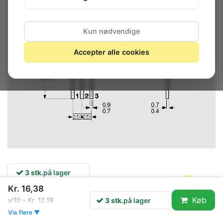
Kun nødvendige
Accepter alle cookies
3 stk.
på lager
Kr. 16,38
Køb
3 stk.
på lager
v/10 – Kr. 12,19
Gruppe: V9537
Vis flere ▼
ST MICROELECTRONICS (STM) Triacs up to 40A