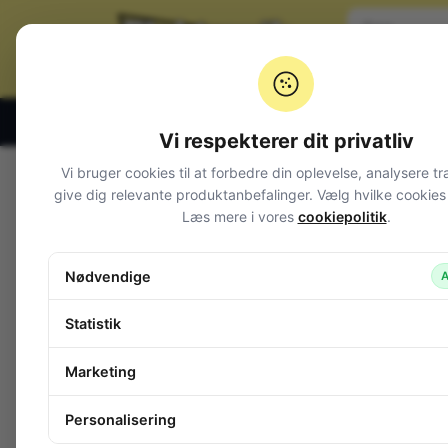
Klik og hent alle hverdage 07:00 – 19:00
Vi respekterer dit privatliv
Vi bruger cookies til at forbedre din oplevelse, analysere tr
Varegrupper
give dig relevante produktanbefalinger. Vælg hvilke cookies d
Læs mere i vores
cookiepolitik
.
Afbrydere og omskiftere
Alarm og overvågning
Nødvendige
A
Audio
Batterier + tilbehør
Statistik
Belysning
Camping
Marketing
Cykellygter
DMX
Personalisering
Dekorations lys
Disco