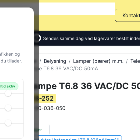
Kontak
Sendes samme dag ved lagervarer bestilt inden
afikken og
Alle produkter
Belysning
Lamper (pærer) m.m.
Tel
u tillader.
Telefonlampe T6.8 36 VAC/DC 50mA
Telefonlampe T6.8 36 VAC/DC 
ltid aktiv
118-252
Varenummer:
6844-00-036-050
Varekode:
1 g
Vægt:
699 stk.
på lager
Vis lignende produkter i kategorien "T6.8 (Ø6x44mm)"