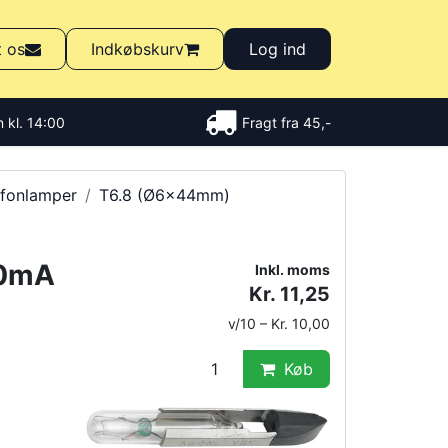
t os
Indkøbskurv
Log ind
 kl. 14:00
Fragt fra 45,-
efonlamper
T6.8 (Ø6x44mm)
50mA
Inkl. moms
Kr. 11,25
v/10 – Kr. 10,00
Køb