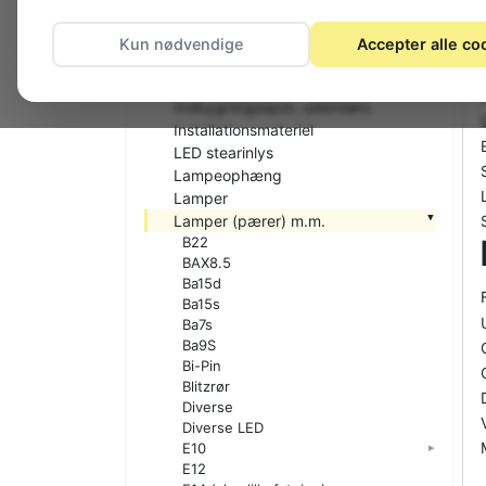
Fatninger
Fatnings-adaptere
Kun nødvendige
Accepter alle co
Håndlygter
Indbygningsspot, indendørs
Indbygningsspot, udendørs
Installationsmateriel
LED stearinlys
Lampeophæng
Lamper
Lamper (pærer) m.m.
B22
BAX8.5
Ba15d
Ba15s
Ba7s
Ba9S
Bi-Pin
Blitzrør
Diverse
Diverse LED
E10
E12