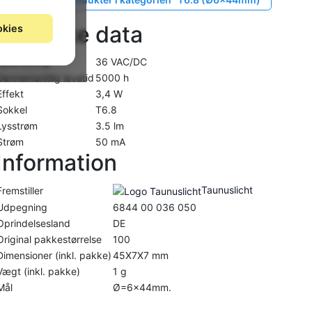
Tekniske data
okies
Spændning
36 VAC/DC
Gennemsnitlig levetid
5000 h
Effekt
3,4 W
Sokkel
T6.8
Lysstrøm
3.5 lm
Strøm
50 mA
Information
Taunuslicht
Fremstiller
Udpegning
6844 00 036 050
Oprindelsesland
DE
Original pakkestørrelse
100
Dimensioner (inkl. pakke)
45X7X7 mm
Vægt (inkl. pakke)
1 g
Mål
Ø=6x44mm.