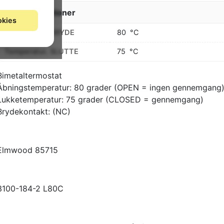
Specifikationer
okies
Temperatur, BRYDE
80
°C
Temperatur, SLUTTE
75
°C
Bimetaltermostat
Åbningstemperatur: 80 grader (OPEN = ingen gennemgang
Lukketemperatur: 75 grader (CLOSED = gennemgang)
Brydekontakt: (NC)
Elmwood 85715
3100-184-2 L80C