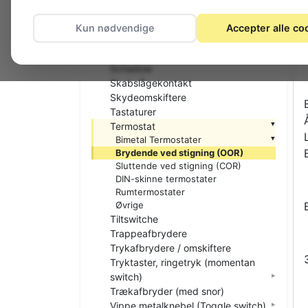
Nødstop
Nøgleafbrydere
Kun nødvendige
Accepter alle co
Printtaster
Relæer
Schadow
Skabslågekontakt
Skydeomskiftere
Tastaturer
Termostat
Bimetal Termostater
Brydende ved stigning (OOR)
Sluttende ved stigning (COR)
DIN-skinne termostater
Rumtermostater
Øvrige
Tiltswitche
Trappeafbrydere
Trykafbrydere / omskiftere
Tryktaster, ringetryk (momentan
switch)
Trækafbryder (med snor)
Vippe metalknebel (Toggle switch)