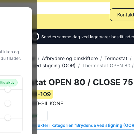
Kontak
Sendes samme dag ved lagervarer bestilt inden
afikken og
Alle produkter
Afbrydere og omskiftere
Termostat
u tillader.
Brydende ved stigning (OOR)
Thermostat OPEN 80 
Thermostat OPEN 80 / CLOSE 75
ltid aktiv
118-109
Varenummer:
BTL-080-SILIKONE
Varekode:
38 stk.
på lager
Vis lignende produkter i kategorien "Brydende ved stigning (OOR