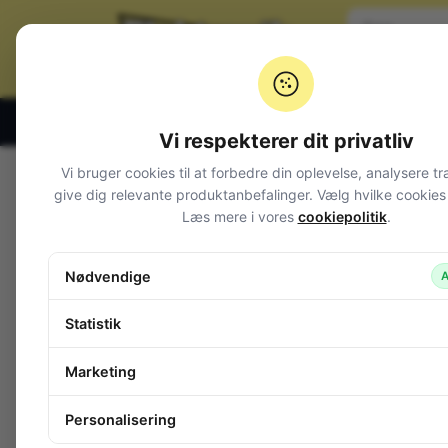
Klik og hent alle hverdage 07:00 – 19:00
Vi respekterer dit privatliv
Vi bruger cookies til at forbedre din oplevelse, analysere tr
Varegrupper
give dig relevante produktanbefalinger. Vælg hvilke cookies d
Læs mere i vores
cookiepolitik
.
Afbrydere og omskiftere
DIP switche
Drejeomskiftere
Nødvendige
A
Fingerhjulsomskifter 0-9 BCD
Fodbetjente kontakter
Statistik
GIGANT taster
In-line til kabel
Marketing
Joy-stick
Kode switche
Personalisering
Magnetkontakt (REED)
Mikroswitche