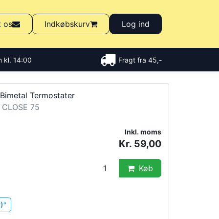
t os
Indkøbskurv
Log ind
 kl. 14:00
Fragt fra 45,-
Bimetal Termostater
/ CLOSE 75
Inkl. moms
Kr. 59,00
Køb
)"