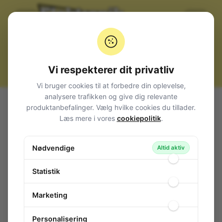
Vi respekterer dit privatliv
Vi bruger cookies til at forbedre din oplevelse,
analysere trafikken og give dig relevante
Alle produkter
Komponenter
Transistorer
produktanbefalinger. Vælg hvilke cookies du tillader.
Effekt-transistorer
Læs mere i vores
cookiepolitik
.
TRANSISTOR TO-220 -ROHS-KONFORM-
TRANSISTOR TO-220 -ROHS-
Nødvendige
Altid aktiv
KONFORM-
118-032
/ MTP3055E
Statistik
Marketing
Personalisering