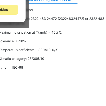
okies
Vertical type. Stehend.
Philips varenummer: 2322 483 24472 (232248324472) or 2322 483
(232248312472)
Maximum dissipation at T(amb) = 40¤ C.
Tolerance: +-20%
Temperaturkoefficient: +-300x10-6/K
Climatic category: 25/085/10
at norm: IEC-68