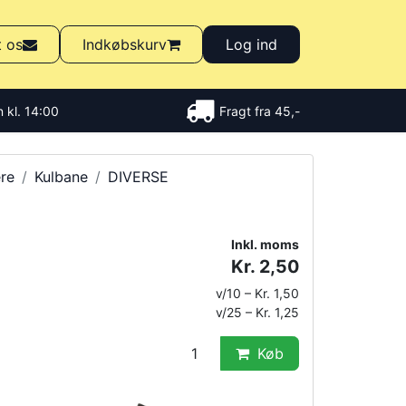
t os
Indkøbskurv
Log ind
 kl. 14:00
Fragt fra 45,-
re
Kulbane
DIVERSE
Inkl. moms
Kr. 2,50
v/10 – Kr. 1,50
v/25 – Kr. 1,25
Køb