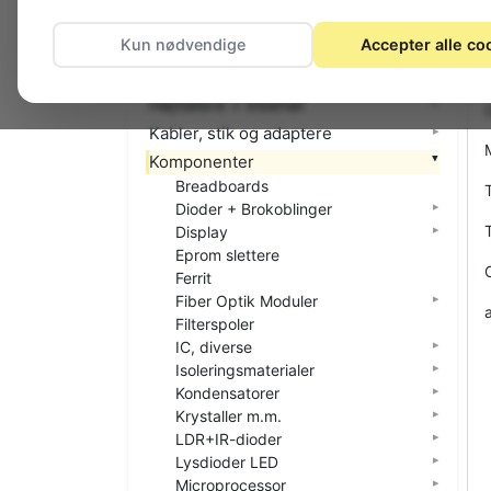
El-materiel (installation)
Kun nødvendige
Accepter alle co
Foto
Hjemmet
Højttalere + tilbehør
Kabler, stik og adaptere
Komponenter
Breadboards
Dioder + Brokoblinger
Display
Eprom slettere
Ferrit
Fiber Optik Moduler
Filterspoler
IC, diverse
Isoleringsmaterialer
Kondensatorer
Krystaller m.m.
LDR+IR-dioder
Lysdioder LED
Microprocessor