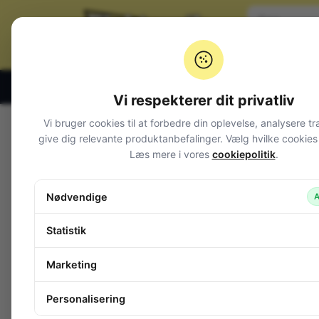
Klik og hent alle hverdage 07:00 – 19:00
Vi respekterer dit privatliv
Vi bruger cookies til at forbedre din oplevelse, analysere tr
Varegrupper
give dig relevante produktanbefalinger. Vælg hvilke cookies d
Læs mere i vores
cookiepolitik
.
Afbrydere og omskiftere
Alarm og overvågning
Nødvendige
A
Audio
Batterier + tilbehør
Statistik
Belysning
Bokse, kasser, skabe
Marketing
Byggesæt og moduler
Computerudstyr
Personalisering
Diverse