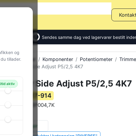
Kontak
Sendes samme dag ved lagervarer bestilt inden
afikken og
Alle produkter
Komponenter
Potentiometer
Trimme
u tillader.
Trimmer Side Adjust P5/2,5 4K7
Trimmer Side Adjust P5/2,5 4K7
ltid aktiv
117-914
Varenummer:
ECP10P004,7K
Varekode:
0 g
Vægt:
18 stk.
på lager
Vis lignende produkter i kategorien "DIVERSE"