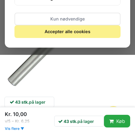
Kun nødvendige
Accepter alle cookies
43 stk.
på lager
Kr. 10,00
Køb
43 stk.
på lager
v/5 – Kr. 6,25
HSS Spiralbor, metal, hårdt træ m.m.
Vis flere ▼
Diameter: 2 mm