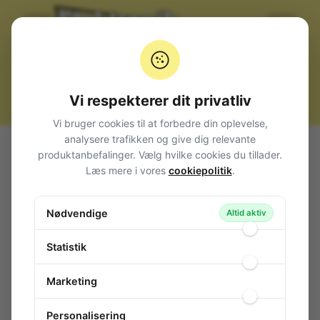
Vi respekterer dit privatliv
Vi bruger cookies til at forbedre din oplevelse,
analysere trafikken og give dig relevante
Alle produkter
Værktøj
Elektrisk Værktøj
Bor
produktanbefalinger. Vælg hvilke cookies du tillader.
HSS Spiralbor
Spiralbor HSS, 2 mm
Læs mere i vores
cookiepolitik
.
Spiralbor HSS, 2 mm
Nødvendige
117-017
/ E80-696-76
Altid aktiv
Statistik
Marketing
Personalisering