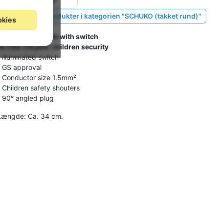
Vis lignende produkter i kategorien "SCHUKO (takket rund)"
okies
AC power sockets with switch
6x CEE 7/4 jack; children security
- illuminated switch
- GS approval
- Conductor size 1.5mm²
- Children safety shouters
- 90° angled plug
Længde: Ca. 34 cm.