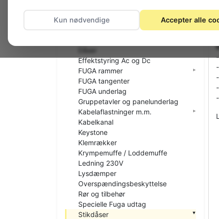
El-materiel (installation)
Afbryder / Stikkontakt, 230V
Kun nødvendige
Accepter alle co
Afdækning og dæksler
DINskinne materiel
Dåser
Effektstyring Ac og Dc
FUGA rammer
FUGA tangenter
FUGA underlag
Gruppetavler og panelunderlag
Kabelaflastninger m.m.
Kabelkanal
Keystone
Klemrækker
Krympemuffe / Loddemuffe
Ledning 230V
Lysdæmper
Overspændingsbeskyttelse
Rør og tilbehør
Specielle Fuga udtag
Stikdåser