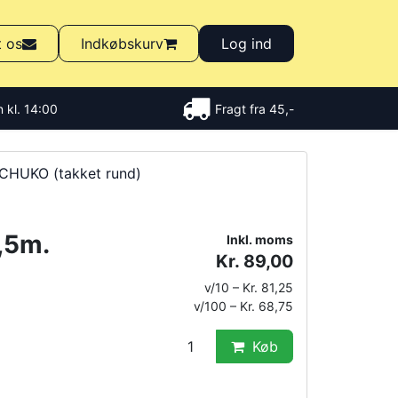
t os
Indkøbskurv
Log ind
 kl. 14:00
Fragt fra 45,-
CHUKO (takket rund)
,5m.
Inkl. moms
Kr. 89,00
v/10 – Kr. 81,25
v/100 – Kr. 68,75
Køb