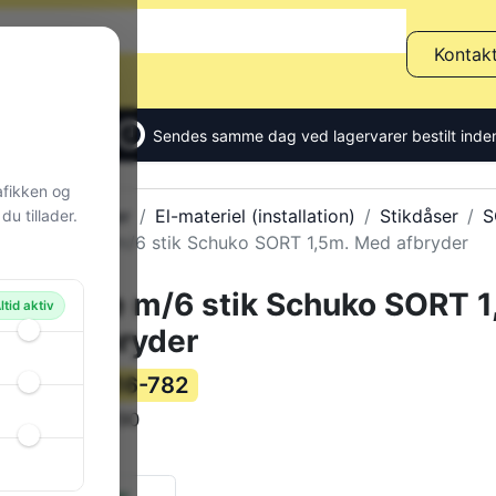
Kontak
Sendes samme dag ved lagervarer bestilt inden
afikken og
Alle produkter
El-materiel (installation)
Stikdåser
S
u tillader.
Stikdåse m/6 stik Schuko SORT 1,5m. Med afbryder
Stikdåse m/6 stik Schuko SORT 1
ltid aktiv
Med afbryder
116-782
Varenummer:
W51290
Varekode:
436 g
Vægt:
3 stk.
på lager