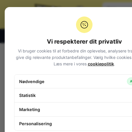
Klik og hent alle hverdage 07:00 – 19:00
Vi respekterer dit privatliv
Vi bruger cookies til at forbedre din oplevelse, analysere tr
Varegrupper
give dig relevante produktanbefalinger. Vælg hvilke cookies d
Læs mere i vores
cookiepolitik
.
Afbrydere og omskiftere
Alarm og overvågning
Nødvendige
A
Audio
Batterier + tilbehør
Statistik
Belysning
Bokse, kasser, skabe
Marketing
Byggesæt og moduler
Computerudstyr
Personalisering
Diverse