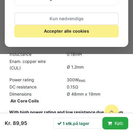
Kun nødvendige
Accepter alle cookies
1 stk.
på lager
Inductance
0.18mH
Enam. copper wire
Ø 1.2mm
(CUL)
Power rating
300W
RMS
DC resistance
0.15Ω
Dimensions
Ø 48mm x 19mm
Air Core Coils
With high power rating and low resistance due to 1.2mm
wire, distortion-free, perfect midrange and 2-way coils
Kr. 89,95
Køb
1 stk.
på lager
for hi-fi applications.