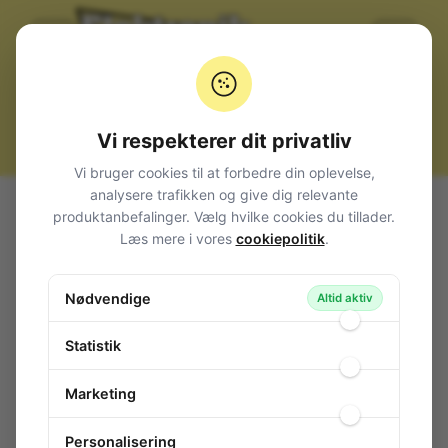
Vi respekterer dit privatliv
Vi bruger cookies til at forbedre din oplevelse,
analysere trafikken og give dig relevante
Alle produkter
Højttalere + tilbehør
Spoler
produktanbefalinger. Vælg hvilke cookies du tillader.
Luftspoler
Spole 0.18mH 300W
Læs mere i vores
cookiepolitik
.
Spole 0.18mH 300W
Nødvendige
116-503
/ LSIP-18
Altid aktiv
Statistik
Marketing
Personalisering