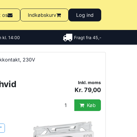
t os
Indkøbskurv
Log ind
 kl. 14:00
Fragt fra 45,-
ikkontakt, 230V
 hvid
Inkl. moms
Kr. 79,00
Køb
"