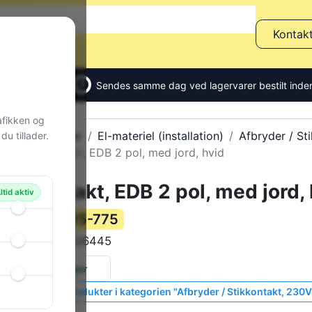
Kontak
Sendes samme dag ved lagervarer bestilt inden
afikken og
Alle produkter
El-materiel (installation)
Afbryder / St
u tillader.
Stikkontakt, EDB 2 pol, med jord, hvid
Stikkontakt, EDB 2 pol, med jord,
ltid aktiv
115-775
Varenummer:
1017026445
Varekode:
24 stk.
på lager
Vis lignende produkter i kategorien "Afbryder / Stikkontakt, 230V