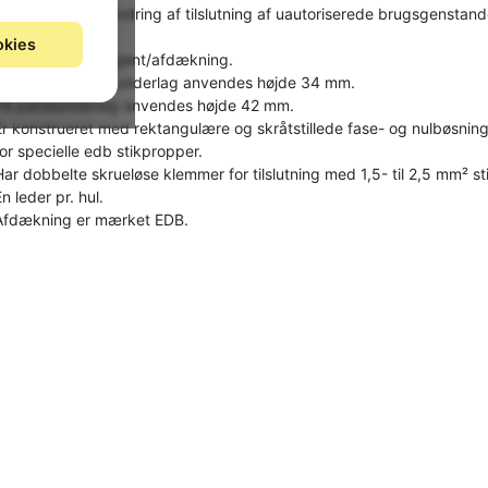
Anvendes til forhindring af tilslutning af uautoriserede brugsgenstande
edb-net.
okies
Leveres med tangent/afdækning.
Ved montage på underlag anvendes højde 34 mm.
På panelunderlag anvendes højde 42 mm.
Er konstrueret med rektangulære og skråtstillede fase- og nulbøsninge
for specielle edb stikpropper.
Har dobbelte skrueløse klemmer for tilslutning med 1,5- til 2,5 mm² st
n leder pr. hul.
Afdækning er mærket EDB.