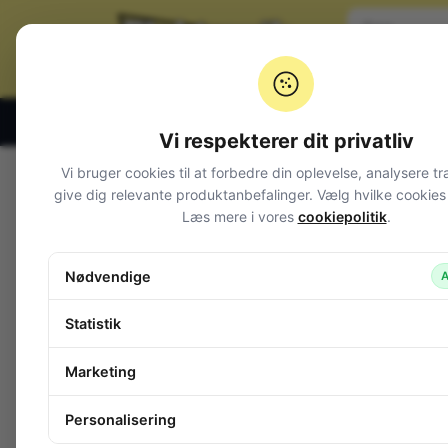
Klik og hent alle hverdage 07:00 – 19:00
Vi respekterer dit privatliv
Vi bruger cookies til at forbedre din oplevelse, analysere tr
Varegrupper
give dig relevante produktanbefalinger. Vælg hvilke cookies d
Læs mere i vores
cookiepolitik
.
Afbrydere og omskiftere
Alarm og overvågning
Nødvendige
A
Audio
Batterier + tilbehør
Statistik
Belysning
Bokse, kasser, skabe
Marketing
Byggesæt og moduler
Computerudstyr
Personalisering
Diverse