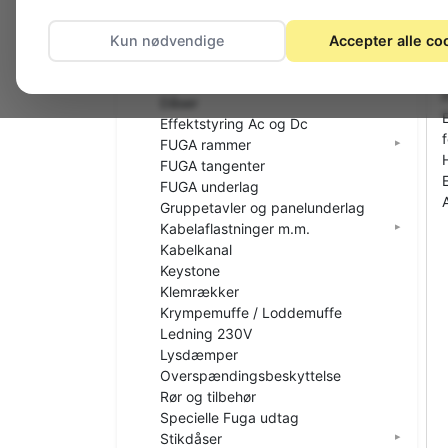
El-materiel (installation)
Afbryder / Stikkontakt, 230V
Kun nødvendige
Accepter alle co
Afdækning og dæksler
DINskinne materiel
Dåser
Effektstyring Ac og Dc
FUGA rammer
FUGA tangenter
E
FUGA underlag
Gruppetavler og panelunderlag
Kabelaflastninger m.m.
Kabelkanal
Keystone
Klemrækker
Krympemuffe / Loddemuffe
Ledning 230V
Lysdæmper
Overspændingsbeskyttelse
Rør og tilbehør
Specielle Fuga udtag
Stikdåser