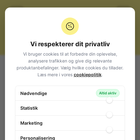
Vi respekterer dit privatliv
Vi bruger cookies til at forbedre din oplevelse,
analysere trafikken og give dig relevante
Alle produkter
Afbrydere og omskiftere
produktanbefalinger. Vælg hvilke cookies du tillader.
Vippe metalknebel (Toggle switch)
Miniature
Læs mere i vores
cookiepolitik
.
3 og 4-pol
Toggle Switch 3-pol Moment ON-OFF-(ON)
Nødvendige
Altid aktiv
Toggle Switch 3-pol Moment ON-OFF-
(ON)
Statistik
115-364
/ APEM-5658
Marketing
Personalisering