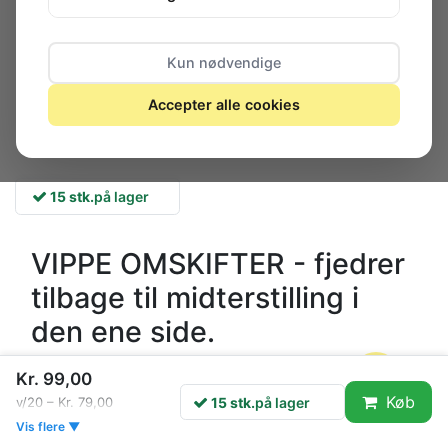
Kun nødvendige
Accepter alle cookies
15 stk.
på lager
VIPPE OMSKIFTER - fjedrer
tilbage til midterstilling i
den ene side.
Topkvalitets 3-polet miniature vippeomskiftere med
Kr. 99,00
loddeflige, 2 møtrikker og skive. Dimensioner 15.1 x
Køb
15 stk.
på lager
v/20 – Kr. 79,00
13.5mm.
Vis flere ▼